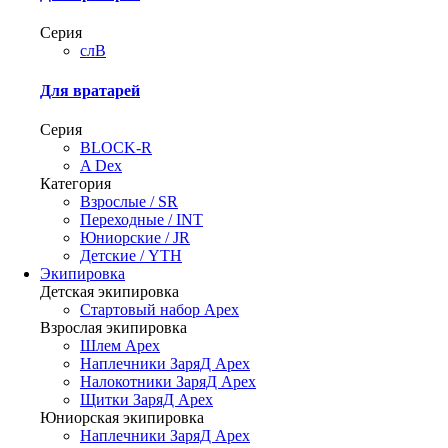
Серия
слВ
Для вратарей
Серия
BLOCK-R
A Dex
Категория
Взрослые / SR
Переходные / INT
Юниорские / JR
Детские / YTH
Экипировка
Детская экипировка
Стартовый набор Арех
Взрослая экипировка
Шлем Арех
Наплечники ЗаряД Apex
Налокотники ЗаряД Apex
Щитки ЗаряД Apex
Юниорская экипировка
Наплечники ЗаряД Apex