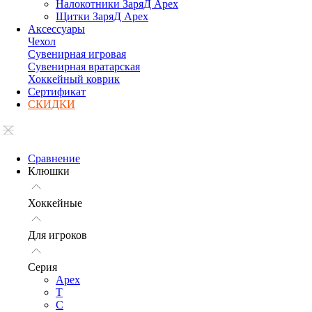
Налокотники ЗаряД Apex
Щитки ЗаряД Apex
Аксессуары
Чехол
Сувенирная игровая
Сувенирная вратарская
Хоккейный коврик
Сертификат
СКИДКИ
Сравнение
Клюшки
Хоккейные
Для игроков
Серия
Apex
T
C