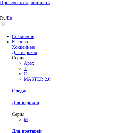
Проверить подлинность
Ru
/
En
Сравнение
Клюшки
Хоккейные
Для игроков
Серия
Apex
T
C
MASTER 2.0
Следж
Для игроков
Серия
М
Для вратарей